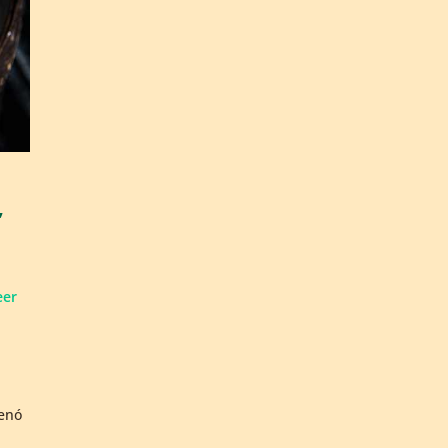
,
eer
denó