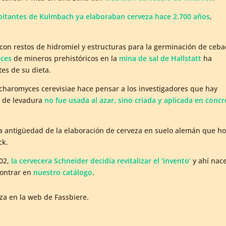
bitantes de Kulmbach ya elaboraban cerveza hace 2.700 años
,
 con restos de hidromiel y estructuras para la germinación de ceba
eces
de mineros prehistóricos en la
mina de sal de Hallstatt
ha
es de su dieta.
charomyces cerevisiae hace pensar a los investigadores que hay
a de levadura
no fue usada al azar, sino criada y aplicada en conc
a antigüedad de la elaboración de cerveza en suelo alemán que h
ck.
002,
la cervecera Schneider decidía revitalizar el ‘invento’
y ahí nace
contrar en
nuestro catálogo
.
a en la web de Fassbiere.