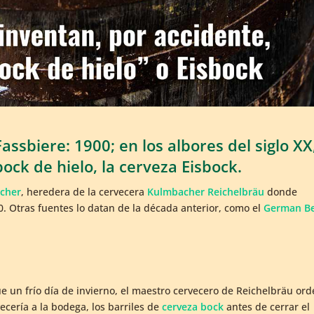
assbiere: 1900; en los albores del siglo XX
ock de hielo, la cerveza Eisbock.
cher
, heredera de la cervecera
Kulmbacher Reichelbräu
donde
00. Otras fuentes lo datan de la década anterior, como el
German B
 un frío día de invierno, el maestro cervecero de Reichelbräu or
ecería a la bodega, los barriles de
cerveza bock
antes de cerrar el