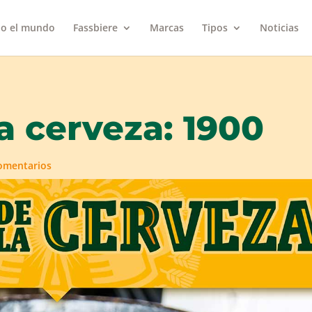
do el mundo
Fassbiere
Marcas
Tipos
Noticias
la cerveza: 1900
omentarios