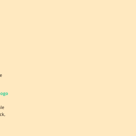
de
logo
ale
ck,