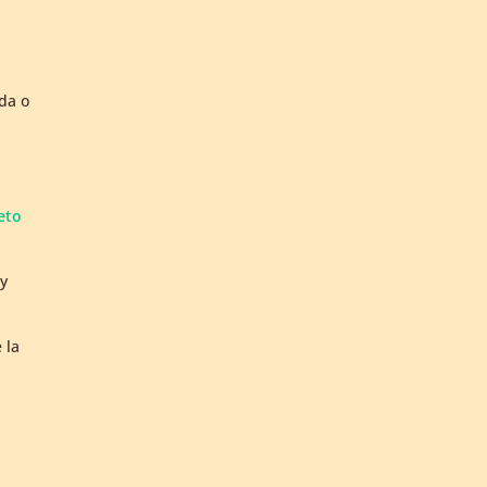
da o
reto
oy
 la