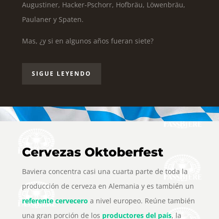
Augustiner, Hacker-Pschorr, Hofbräu, Löwenbräu,
Paulaner y Spaten.
Mas, ¿y si en algunos años fueran siete?
SIGUE LEYENDO
Cervezas Oktoberfest
Baviera concentra casi una cuarta parte de toda la
producción de cerveza en Alemania y es también un
referente cervecero
a nivel europeo. Reúne también
una gran porción de los
productores del país
, la