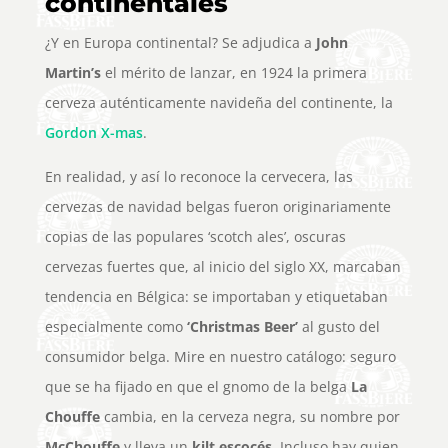
continentales
¿Y en Europa continental? Se adjudica a
John
Martin’s
el mérito de lanzar, en 1924 la primera
cerveza auténticamente navideña del continente, la
Gordon X-mas
.
En realidad, y así lo reconoce la cervecera, las
cervezas de navidad belgas fueron originariamente
copias de las populares ‘scotch ales’, oscuras
cervezas fuertes que, al inicio del siglo XX, marcaban
tendencia en Bélgica: se importaban y etiquetaban
especialmente como
‘Christmas Beer’
al gusto del
consumidor belga. Mire en nuestro catálogo: seguro
que se ha fijado en que el gnomo de la belga
La
Chouffe
cambia, en la cerveza negra, su nombre por
McChouffe
y lleva un
kilt escocés
. Incluso hay quien