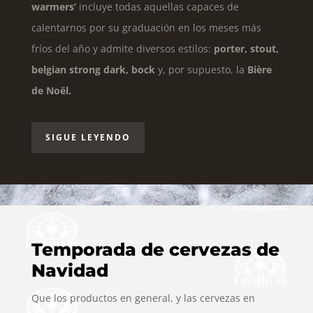
warmers’
incluye todas aquellas capaces de
calentarnos por su graduación en los meses más
fríos del año y admite diversos estilos:
porter, stout,
belgian strong dark, bock
y, por supuesto, la
Bière
de Noël.
SIGUE LEYENDO
Temporada de cervezas de
Navidad
Que los productos en general, y las cervezas en