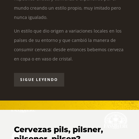
mundo creando un estilo propio, muy imitado pero
nunca igualado.
Un estilo que dio origen a variaciones locales en los
países de su entorno y que cambió la manera de
consumir cerveza: desde entonces bebemos cerveza
en copa o en vaso de cristal.
SIGUE LEYENDO
Cervezas pils, pilsner,
pilsener, pilsen?