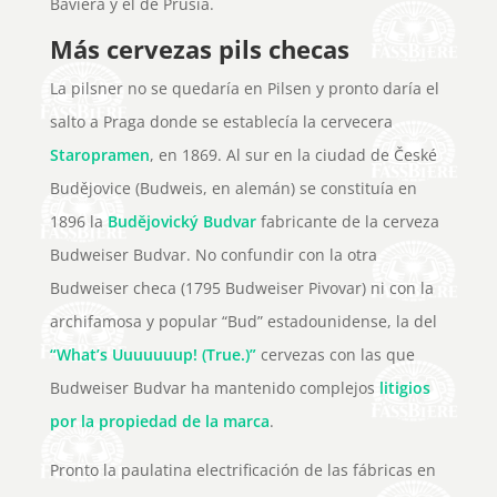
Baviera y el de Prusia.
Más cervezas pils checas
La pilsner no se quedaría en Pilsen y pronto daría el
salto a Praga donde se establecía la cervecera
Staropramen
, en 1869. Al sur en la ciudad de České
Budějovice (Budweis, en alemán) se constituía en
1896 la
Budějovický Budvar
fabricante de la cerveza
Budweiser Budvar. No confundir con la otra
Budweiser checa (1795 Budweiser Pivovar) ni con la
archifamosa y popular “Bud” estadounidense, la del
“What’s Uuuuuuup! (True.)”
cervezas con las que
Budweiser Budvar ha mantenido complejos
litigios
por la propiedad de la marca
.
Pronto la paulatina electrificación de las fábricas en