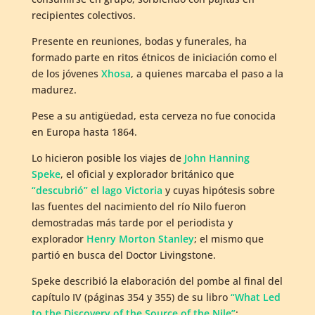
recipientes colectivos.
Presente en reuniones, bodas y funerales, ha
formado parte en ritos étnicos de iniciación como el
de los jóvenes
Xhosa
, a quienes marcaba el paso a la
madurez.
Pese a su antigüedad, esta cerveza no fue conocida
en Europa hasta 1864.
Lo hicieron posible los viajes de
John Hanning
Speke
, el oficial y explorador británico que
“descubrió” el lago Victoria
y cuyas hipótesis sobre
las fuentes del nacimiento del río Nilo fueron
demostradas más tarde por el periodista y
explorador
Henry Morton Stanley
; el mismo que
partió en busca del Doctor Livingstone.
Speke describió la elaboración del pombe al final del
capítulo IV (páginas 354 y 355) de su libro
“What Led
to the Discovery of the Source of the Nile”
: