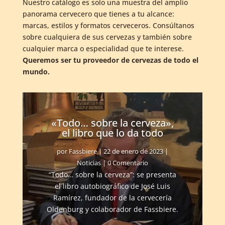
Nuestro catálogo es solo una muestra del amplio
panorama cervecero que tienes a tu alcance:
marcas, estilos y formatos cerveceros. Consúltanos
sobre cualquiera de sus cervezas y también sobre
cualquier marca o especialidad que te interese.
Queremos ser tu proveedor de cervezas de todo el
mundo.
«Todo… sobre la cerveza»,
el libro que lo da todo
por
Fassbiere
|
22 de enero de 2023
|
Noticias
| 0 Comentario
“Todo… sobre la cerveza”: se presenta
el libro autobiográfico de José Luis
Ramírez, fundador de la cervecería
Oldenburg y colaborador de Fassbiere.