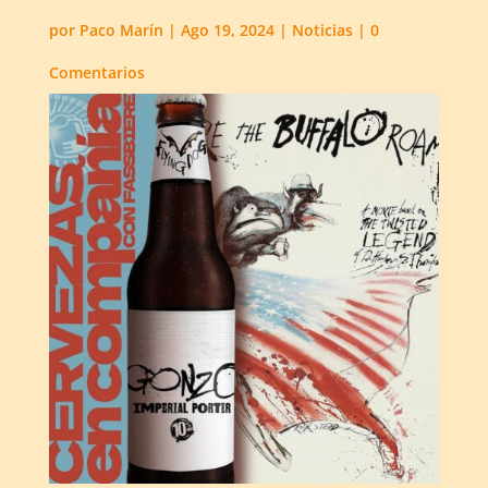
por
Paco Marín
|
Ago 19, 2024
|
Noticias
|
0
Comentarios