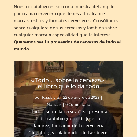
Nuestro catálogo es solo una muestra del amplio
panorama cervecero que tienes a tu alcance:
marcas, estilos y formatos cerveceros. Consúltanos
sobre cualquiera de sus cervezas y también sobre
cualquier marca o especialidad que te interese.
Queremos ser tu proveedor de cervezas de todo el
mundo.
«Todo… sobre la cerveza»,
el libro que lo da todo
por
Fassbiere
|
22 de enero de 2023
|
Noticias
| 0 Comentario
“Todo… sobre la cerveza”: se presenta
el libro autobiográfico de José Luis
Ramírez, fundador de la cervecería
Oldenburg y colaborador de Fassbiere.