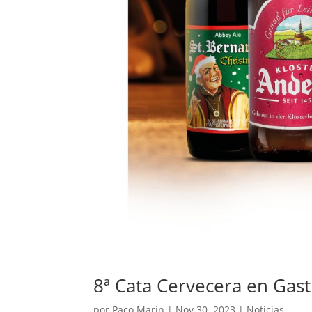
8ª Cata Cervecera en Gas
por
Paco Marín
|
Nov 30, 2023
|
Noticias