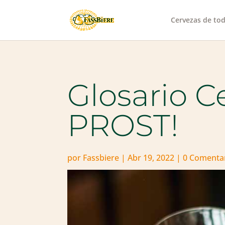
Cervezas de to
Glosario C
PROST!
por
Fassbiere
|
Abr 19, 2022
|
0 Comenta