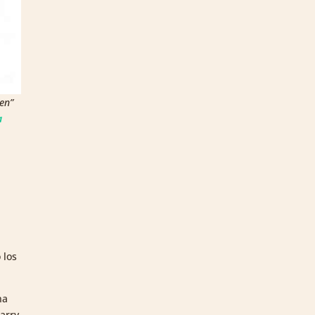
en”
a
 los
na
arry