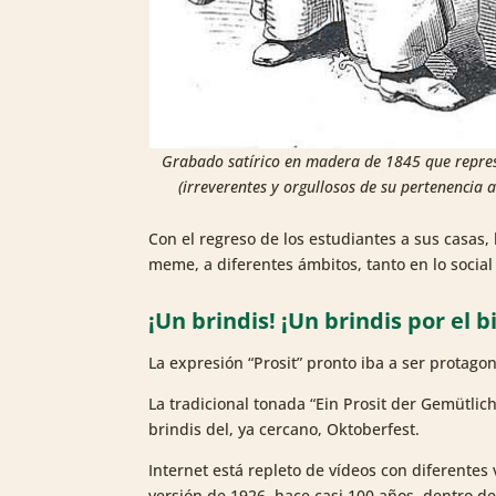
Grabado satírico en madera de 1845 que represen
(irreverentes y orgullosos de su pertenencia
Con el regreso de los estudiantes a sus casas,
meme, a diferentes ámbitos, tanto en lo social
¡Un brindis! ¡Un brindis por el b
La expresión “Prosit” pronto iba a ser protag
La tradicional tonada “Ein Prosit der Gemütli
brindis del, ya cercano, Oktoberfest.
Internet está repleto de vídeos con diferente
versión de 1926, hace casi 100 años, dentro d