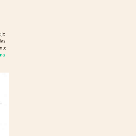
aje
las
ente
oma